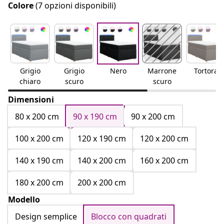
Colore
(7 opzioni disponibili)
Grigio
Grigio
Nero
Marrone
Tortora
chiaro
scuro
scuro
Dimensioni
80 x 200 cm
90 x 190 cm
90 x 200 cm
100 x 200 cm
120 x 190 cm
120 x 200 cm
140 x 190 cm
140 x 200 cm
160 x 200 cm
180 x 200 cm
200 x 200 cm
Modello
Design semplice
Blocco con quadrati