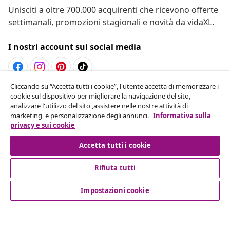
Unisciti a oltre 700.000 acquirenti che ricevono offerte
settimanali, promozioni stagionali e novità da vidaXL.
I nostri account sui social media
Cliccando su “Accetta tutti i cookie”, l'utente accetta di memorizzare i
Recesso dal contratto
cookie sul dispositivo per migliorare la navigazione del sito,
analizzare l'utilizzo del sito ,assistere nelle nostre attività di
Invia una richiesta di recesso per il tuo ordine.
marketing, e personalizzazione degli annunci.
Informativa sulla
privacy e sui cookie
Recesso dal contratto
Accetta tutti i cookie
Rifiuta tutti
Servizio clienti
Impostazioni cookie
Aziende