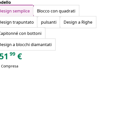
dello
Design semplice
Blocco con quadrati
Design trapuntato
pulsanti
Design a Righe
Capitonné con bottoni
Design a blocchi diamantati
99
51
€
A Compresa