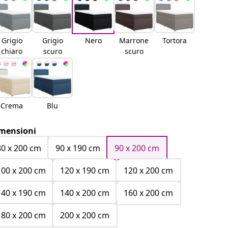
Grigio
Grigio
Nero
Marrone
Tortora
chiaro
scuro
scuro
Crema
Blu
mensioni
80 x 200 cm
90 x 190 cm
90 x 200 cm
100 x 200 cm
120 x 190 cm
120 x 200 cm
140 x 190 cm
140 x 200 cm
160 x 200 cm
180 x 200 cm
200 x 200 cm