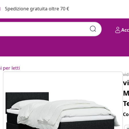
Spedizione gratuita oltre 70 €
Ac
i per letti
vi
v
M
T
Co