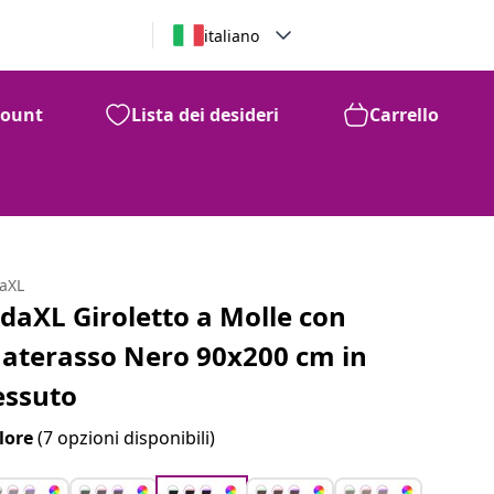
italiano
count
Lista dei desideri
Carrello
daXL
idaXL Giroletto a Molle con
aterasso Nero 90x200 cm in
essuto
lore
(7 opzioni disponibili)