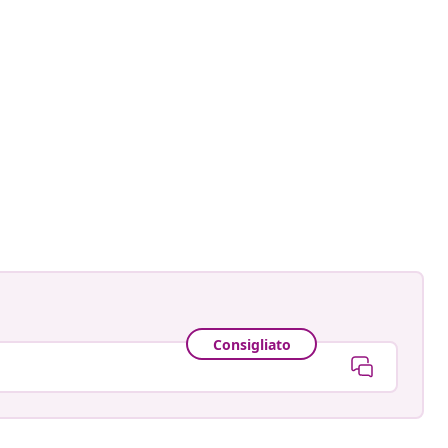
gmann
ato
Consigliato