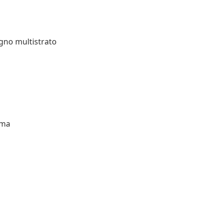
egno multistrato
uma