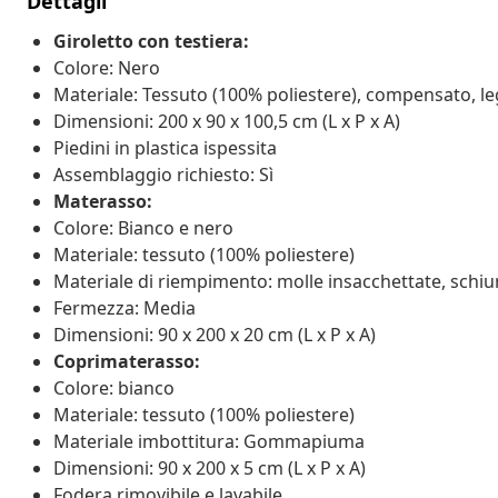
Dettagli
Giroletto con testiera:
Colore: Nero
Materiale: Tessuto (100% poliestere), compensato, l
Dimensioni: 200 x 90 x 100,5 cm (L x P x A)
Piedini in plastica ispessita
Assemblaggio richiesto: Sì
Materasso:
Colore: Bianco e nero
Materiale: tessuto (100% poliestere)
Materiale di riempimento: molle insacchettate, schi
Fermezza: Media
Dimensioni: 90 x 200 x 20 cm (L x P x A)
Coprimaterasso:
Colore: bianco
Materiale: tessuto (100% poliestere)
Materiale imbottitura: Gommapiuma
Dimensioni: 90 x 200 x 5 cm (L x P x A)
Fodera rimovibile e lavabile