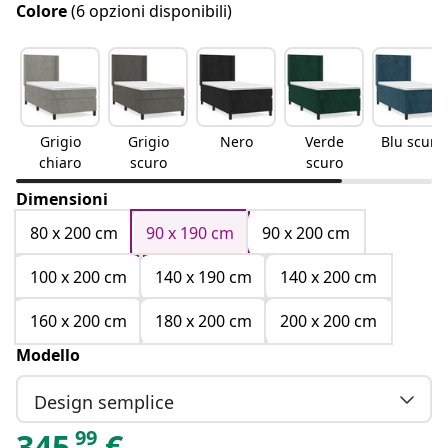
Colore
(6 opzioni disponibili)
Grigio
Grigio
Nero
Verde
Blu scuro
chiaro
scuro
scuro
Dimensioni
80 x 200 cm
90 x 190 cm
90 x 200 cm
100 x 200 cm
140 x 190 cm
140 x 200 cm
160 x 200 cm
180 x 200 cm
200 x 200 cm
Modello
Design semplice
99
345
€