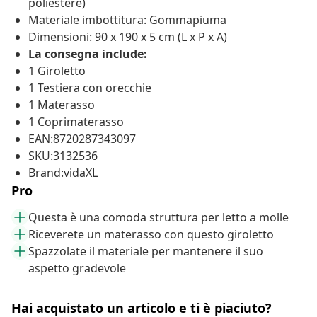
poliestere)
Materiale imbottitura: Gommapiuma
Dimensioni: 90 x 190 x 5 cm (L x P x A)
La consegna include:
1 Giroletto
1 Testiera con orecchie
1 Materasso
1 Coprimaterasso
EAN:8720287343097
SKU:3132536
Brand:vidaXL
Pro
Questa è una comoda struttura per letto a molle
Riceverete un materasso con questo giroletto
Spazzolate il materiale per mantenere il suo
aspetto gradevole
Hai acquistato un articolo e ti è piaciuto?