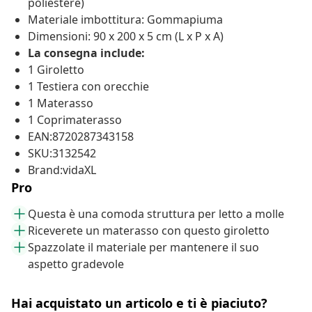
poliestere)
Materiale imbottitura: Gommapiuma
Dimensioni: 90 x 200 x 5 cm (L x P x A)
La consegna include:
1 Giroletto
1 Testiera con orecchie
1 Materasso
1 Coprimaterasso
EAN:8720287343158
SKU:3132542
Brand:vidaXL
Pro
Questa è una comoda struttura per letto a molle
Riceverete un materasso con questo giroletto
Spazzolate il materiale per mantenere il suo
aspetto gradevole
Hai acquistato un articolo e ti è piaciuto?