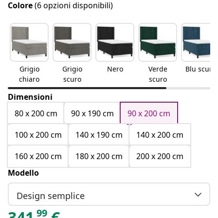
Colore
(6 opzioni disponibili)
Grigio
Grigio
Nero
Verde
Blu scuro
chiaro
scuro
scuro
Dimensioni
80 x 200 cm
90 x 190 cm
90 x 200 cm
100 x 200 cm
140 x 190 cm
140 x 200 cm
160 x 200 cm
180 x 200 cm
200 x 200 cm
Modello
Design semplice
99
341
€