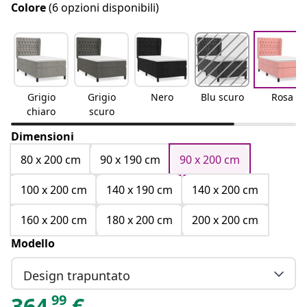
Colore
(6 opzioni disponibili)
Grigio
Grigio
Nero
Blu scuro
Rosa
chiaro
scuro
Dimensioni
80 x 200 cm
90 x 190 cm
90 x 200 cm
100 x 200 cm
140 x 190 cm
140 x 200 cm
160 x 200 cm
180 x 200 cm
200 x 200 cm
Modello
Design trapuntato
99
364
€