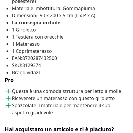
poliestere)
Materiale imbottitura: Gommapiuma
Dimensioni: 90 x 200 x 5 cm (L x P x A)
La consegna include:
1 Giroletto
1 Testiera con orecchie
1 Materasso
1 Coprimaterasso
EAN:8720287432500
SKU:3129374
Brand:vidaXL
Pro
Questa è una comoda struttura per letto a molle
Riceverete un materasso con questo giroletto
Spazzolate il materiale per mantenere il suo
aspetto gradevole
Hai acquistato un articolo e ti è piaciuto?