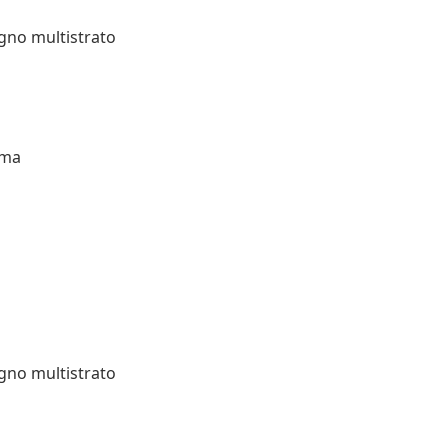
egno multistrato
uma
egno multistrato