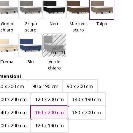
Grigio
Grigio
Nero
Marrone
Talpa
chiaro
scuro
scuro
Crema
Blu
Verde
chiaro
mensioni
80 x 200 cm
90 x 190 cm
90 x 200 cm
100 x 200 cm
120 x 200 cm
140 x 190 cm
140 x 200 cm
160 x 200 cm
180 x 200 cm
200 x 200 cm
120 x 190 cm