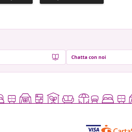
pubblicato
pubblic
da
da
Chatta con noi