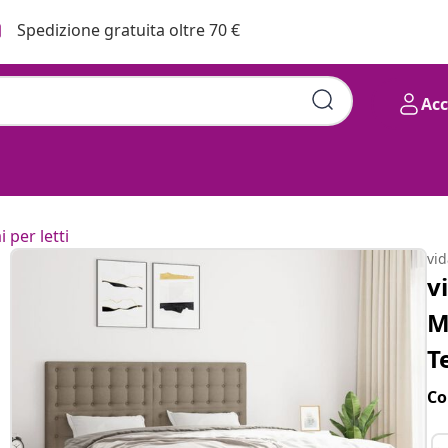
Spedizione gratuita oltre 70 €
Ac
i per letti
vi
v
M
T
Co