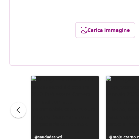
Carica immagine
Post
saudades.wd
Post
moje_czarno_