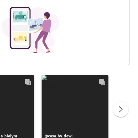
na_bialym
Post
casa_by_dewi
Post
liliber