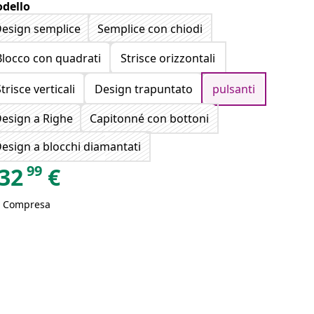
dello
esign semplice
Semplice con chiodi
Blocco con quadrati
Strisce orizzontali
trisce verticali
Design trapuntato
pulsanti
esign a Righe
Capitonné con bottoni
esign a blocchi diamantati
99
32
€
A Compresa