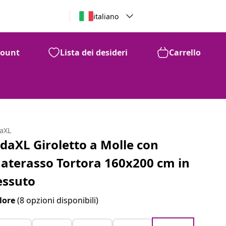
italiano
count
Lista dei desideri
Carrello
daXL
idaXL Giroletto a Molle con
aterasso Tortora 160x200 cm in
essuto
lore
(8 opzioni disponibili)