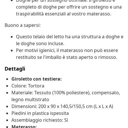
Doghe per un sostegno ottimale: Il giroletto è
completo di doghe per offrire un sostegno e una
traspirabilità essenziali al vostro materasso.
Buono a sapersi:
Questo telaio del letto ha una struttura a doghe e
le doghe sono incluse.
Per motivi igienici, il materasso non può essere
restituito se l'imballo è stato aperto o rimosso.
Dettagli
Giroletto con testiera:
Colore: Tortora
Materiale: Tessuto (100% poliestere), compensato,
legno multistrato
Dimensioni: 200 x 90 x 140,5/150,5 cm (L x L x A)
Piedini in plastica ispessita
Assemblaggio richiesto: Sì
Materasso: