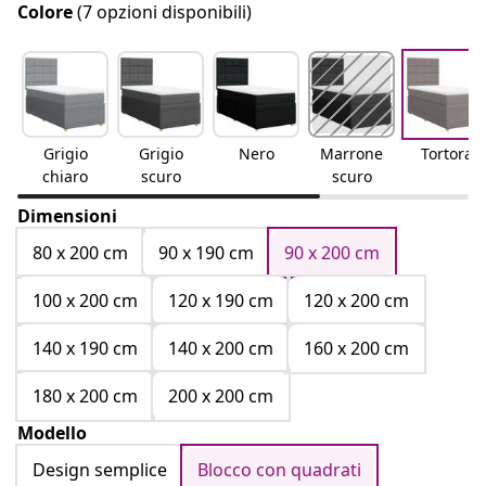
Colore
(7 opzioni disponibili)
Grigio
Grigio
Nero
Marrone
Tortora
chiaro
scuro
scuro
Dimensioni
80 x 200 cm
90 x 190 cm
90 x 200 cm
100 x 200 cm
120 x 190 cm
120 x 200 cm
140 x 190 cm
140 x 200 cm
160 x 200 cm
180 x 200 cm
200 x 200 cm
Modello
Design semplice
Blocco con quadrati