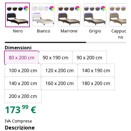
Nero
Bianco
Marrone
Grigio
Cappucci
no
Dimensioni
80 x 200 cm
90 x 190 cm
90 x 200 cm
100 x 200 cm
120 x 200 cm
140 x 190 cm
140 x 200 cm
160 x 200 cm
180 x 200 cm
200 x 200 cm
99
173
€
IVA Compresa
Descrizione