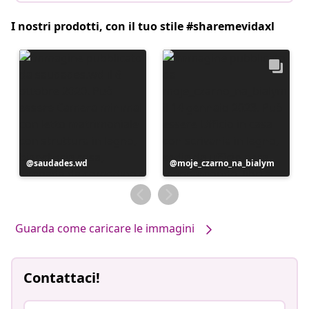
I nostri prodotti, con il tuo stile #sharemevidaxl
Post
saudades.wd
Post
moje_czarno_na_bialym
pubblicato
pubblicato
da
da
Guarda come caricare le immagini
Contattaci!