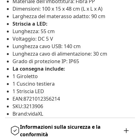
Materiale dell'imbottitura: Fibra PP
Dimensioni: 100 x 15 x 48 cm (L x L x A)
Larghezza del materasso adatto: 90 cm
Striscia a LED:
Lunghezza: 55 cm
Voltaggio: DC 5 V
Lunghezza cavo USB: 140 cm
Lunghezza cavo di alimentazione: 30 cm
Grado di protezione IP: IP65
La consegna include:
1 Giroletto
1 Cuscino testiera
1 Striscia LED
EAN:8721012356214
SKU:3213906
Brand:vidaXL
Informazioni sulla sicurezza e la
conformità