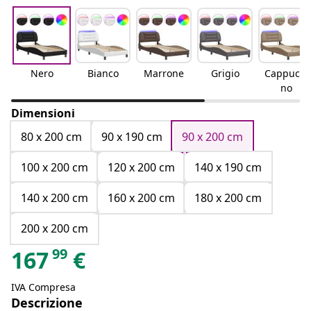
Nero
Bianco
Marrone
Grigio
Cappucci
no
Dimensioni
80 x 200 cm
90 x 190 cm
90 x 200 cm
100 x 200 cm
120 x 200 cm
140 x 190 cm
140 x 200 cm
160 x 200 cm
180 x 200 cm
200 x 200 cm
99
167
€
IVA Compresa
Descrizione