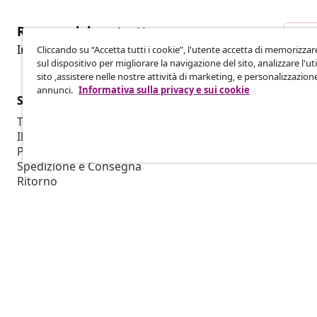
Recesso dal contratto
Rec
Invia una richiesta di recesso per il tuo ordine.
Cliccando su “Accetta tutti i cookie”, l'utente accetta di memorizzar
sul dispositivo per migliorare la navigazione del sito, analizzare l'uti
sito ,assistere nelle nostre attività di marketing, e personalizzazion
annunci.
Informativa sulla privacy e sui cookie
Servizio clienti
Aziende
Traccia il tuo ordine
Programma af
Il mio account
Produzione p
Pagamento
Collaborazio
Spedizione e Consegna
Ritorno
Informazioni sul prodotto
Ordine