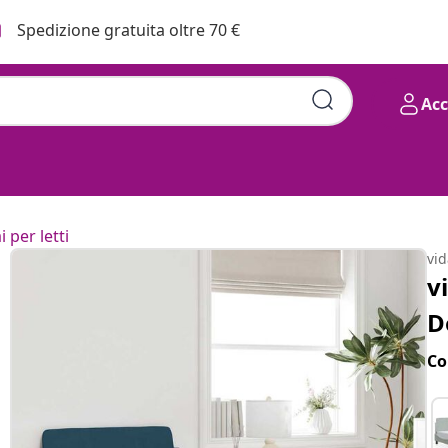
Spedizione gratuita oltre 70 €
Ac
i per letti
vi
v
D
Co