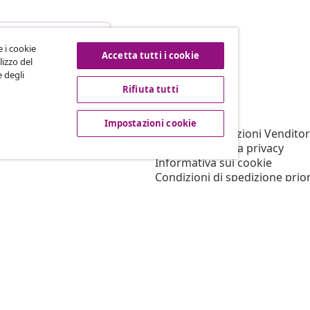
esso dal contratto
e i cookie
Accetta tutti i cookie
lizzo del
e degli
Rifiuta tutti
vidaXL
filiato
Su vidaXL
Impostazioni cookie
er vidaXL
Termini e Condizioni Venditor
ni marketing
Informativa sulla privacy
Informativa sui cookie
Condizioni di spedizione prior
Impostazioni cookie
Lavora per vidaXL
Sicurezza
Persona responsabile UE
Politica di EPR
Dichiarazione di accessibilità