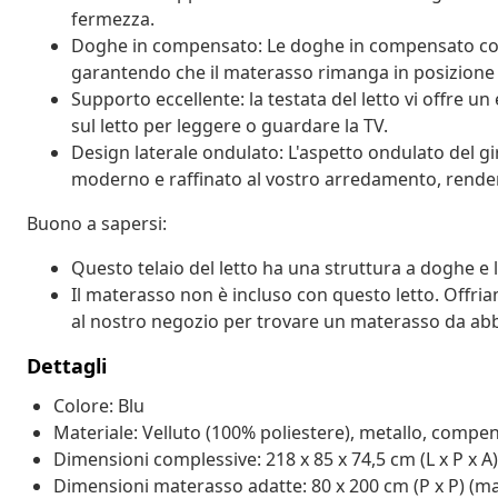
fermezza.
Doghe in compensato: Le doghe in compensato con
garantendo che il materasso rimanga in posizione
Supporto eccellente: la testata del letto vi offre u
sul letto per leggere o guardare la TV.
Design laterale ondulato: L'aspetto ondulato del g
moderno e raffinato al vostro arredamento, rendend
Buono a sapersi:
Questo telaio del letto ha una struttura a doghe e 
Il materasso non è incluso con questo letto. Offria
al nostro negozio per trovare un materasso da abb
Dettagli
Colore: Blu
Materiale: Velluto (100% poliestere), metallo, compe
Dimensioni complessive: 218 x 85 x 74,5 cm (L x P x A)
Dimensioni materasso adatte: 80 x 200 cm (P x P) (m