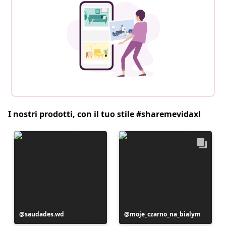
I nostri prodotti, con il tuo stile #sharemevidaxl
Post
saudades.wd
Post
moje_czarno_na_bialym
pubblicato
pubblicato