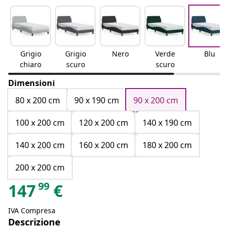
Grigio
Grigio
Nero
Verde
Blu
chiaro
scuro
scuro
Dimensioni
80 x 200 cm
90 x 190 cm
90 x 200 cm
100 x 200 cm
120 x 200 cm
140 x 190 cm
140 x 200 cm
160 x 200 cm
180 x 200 cm
200 x 200 cm
99
147
€
IVA Compresa
Descrizione