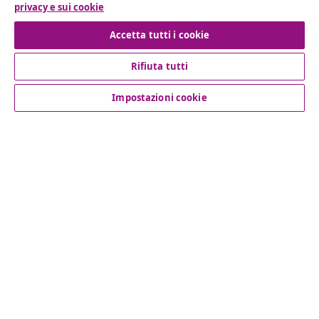
privacy e sui cookie
Recesso dal contratto
Accetta tutti i cookie
Rifiuta tutti
Servizio clienti
Impostazioni cookie
Aziende
vidaXL
Scopri di più