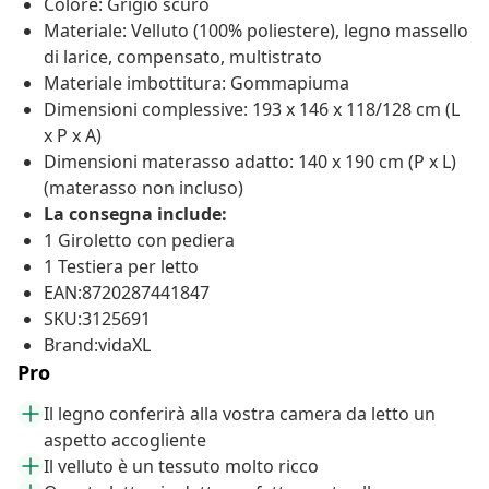
Colore: Grigio scuro
Materiale: Velluto (100% poliestere), legno massello
di larice, compensato, multistrato
Materiale imbottitura: Gommapiuma
Dimensioni complessive: 193 x 146 x 118/128 cm (L
x P x A)
Dimensioni materasso adatto: 140 x 190 cm (P x L)
(materasso non incluso)
La consegna include:
1 Giroletto con pediera
1 Testiera per letto
EAN:8720287441847
SKU:3125691
Brand:vidaXL
Pro
Il legno conferirà alla vostra camera da letto un
aspetto accogliente
Il velluto è un tessuto molto ricco