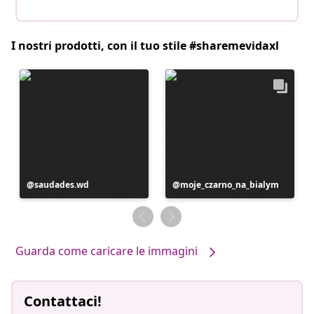
I nostri prodotti, con il tuo stile #sharemevidaxl
Post
saudades.wd
Post
moje_czarno_na_bialym
pubblicato
pubblicato
da
da
Guarda come caricare le immagini
Contattaci!