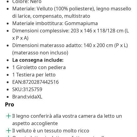
Colore: Nero
Materiale: Velluto (100% poliestere), legno massello
di larice, compensato, multistrato
Materiale imbottitura: Gommapiuma
Dimensioni complessive: 203 x 146 x 118/128 cm (L
x P x A)
Dimensioni materasso adatto: 140 x 200 cm (P x L)
(materasso non incluso)
La consegna include:
1 Giroletto con pediera
1 Testiera per letto
EAN:8720287442516
SKU:3125759
Brand:vidaXL
Pro
Il legno conferirà alla vostra camera da letto un
aspetto accogliente
Il velluto è un tessuto molto ricco