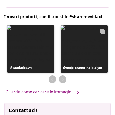
I nostri prodotti, con il tuo stile #sharemevidaxl
Post
saudades.wd
Post
moje_czarno_na_bialym
pubblicato
pubblicato
da
da
Guarda come caricare le immagini
Contattaci!