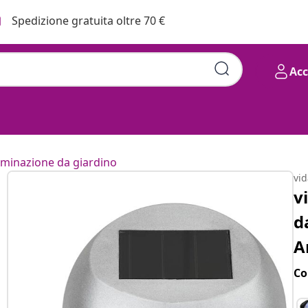
Spedizione gratuita oltre 70 €
Ac
luminazione da giardino
vi
v
d
A
Co