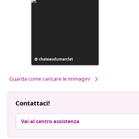
Post
chateaudumarclet
pubblicato
da
Guarda come caricare le immagini
Contattaci!
Vai al centro assistenza