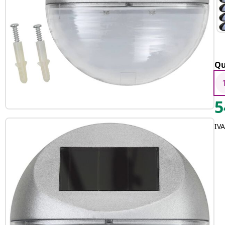
Qu
5
IV