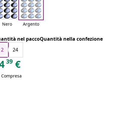
Nero
Argento
antità nel paccoQuantità nella confezione
12
24
39
4
€
A Compresa