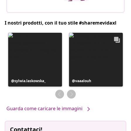
I nostri prodotti, con il tuo stile #sharemevidaxl
Post
sylwia.laskowska_
Post
vaaalouh
pubblicato
pubblicato
da
da
Guarda come caricare le immagini
Contattaci!