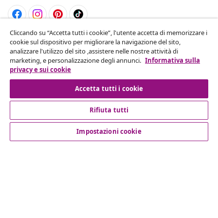
Cliccando su “Accetta tutti i cookie”, l'utente accetta di memorizzare i
Recesso dal contratto
cookie sul dispositivo per migliorare la navigazione del sito,
analizzare l'utilizzo del sito ,assistere nelle nostre attività di
Invia una richiesta di recesso per il tuo ordine.
marketing, e personalizzazione degli annunci.
Informativa sulla
privacy e sui cookie
Recesso dal contratto
Accetta tutti i cookie
Rifiuta tutti
Servizio clienti
Impostazioni cookie
Aziende
vidaXL
Scopri di più