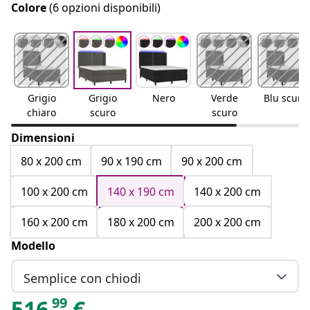
Colore
(6 opzioni disponibili)
Grigio
Grigio
Nero
Verde
Blu scuro
chiaro
scuro
scuro
Dimensioni
80 x 200 cm
90 x 190 cm
90 x 200 cm
100 x 200 cm
140 x 190 cm
140 x 200 cm
160 x 200 cm
180 x 200 cm
200 x 200 cm
Modello
Semplice con chiodi
99
516
€