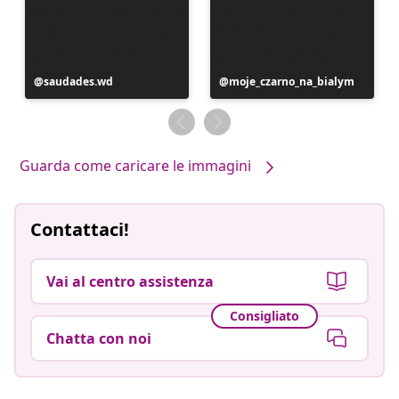
Post
saudades.wd
Post
moje_czarno_na_bialym
pubblicato
pubblicato
da
da
Guarda come caricare le immagini
Contattaci!
Vai al centro assistenza
Consigliato
Chatta con noi