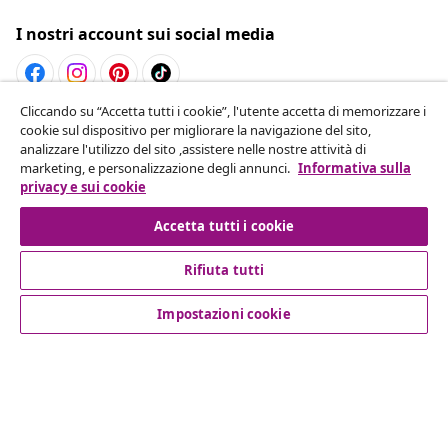
I nostri account sui social media
Cliccando su “Accetta tutti i cookie”, l'utente accetta di memorizzare i
Recesso dal contratto
cookie sul dispositivo per migliorare la navigazione del sito,
analizzare l'utilizzo del sito ,assistere nelle nostre attività di
Invia una richiesta di recesso per il tuo ordine.
marketing, e personalizzazione degli annunci.
Informativa sulla
privacy e sui cookie
Recesso dal contratto
Accetta tutti i cookie
Rifiuta tutti
Servizio clienti
Impostazioni cookie
Aziende
vidaXL