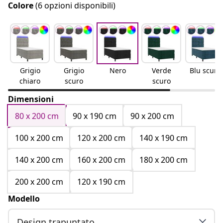
Colore
(6 opzioni disponibili)
Grigio
Grigio
Nero
Verde
Blu scuro
chiaro
scuro
scuro
Dimensioni
80 x 200 cm
90 x 190 cm
90 x 200 cm
100 x 200 cm
120 x 200 cm
140 x 190 cm
140 x 200 cm
160 x 200 cm
180 x 200 cm
200 x 200 cm
120 x 190 cm
Modello
Design trapuntato