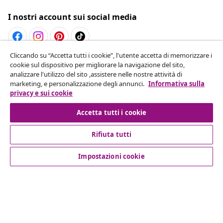
I nostri account sui social media
Cliccando su “Accetta tutti i cookie”, l'utente accetta di memorizzare i
Recesso dal contratto
cookie sul dispositivo per migliorare la navigazione del sito,
analizzare l'utilizzo del sito ,assistere nelle nostre attività di
Invia una richiesta di recesso per il tuo ordine.
marketing, e personalizzazione degli annunci.
Informativa sulla
privacy e sui cookie
Recesso dal contratto
Accetta tutti i cookie
Rifiuta tutti
Servizio clienti
Impostazioni cookie
Aziende
vidaXL