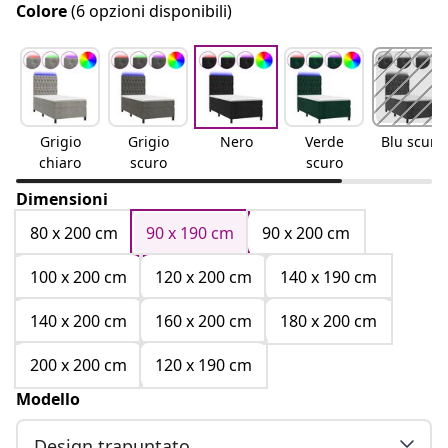
Colore
(6 opzioni disponibili)
Grigio
Grigio
Nero
Verde
Blu scuro
chiaro
scuro
scuro
Dimensioni
80 x 200 cm
90 x 190 cm
90 x 200 cm
100 x 200 cm
120 x 200 cm
140 x 190 cm
140 x 200 cm
160 x 200 cm
180 x 200 cm
200 x 200 cm
120 x 190 cm
Modello
Design trapuntato