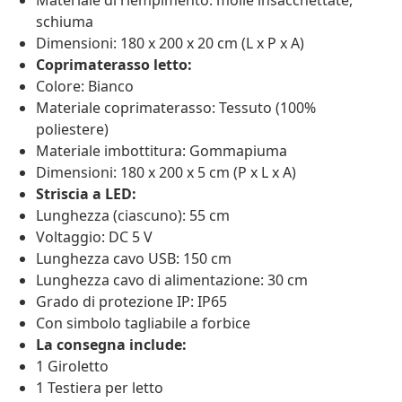
Materiale di riempimento: molle insacchettate,
schiuma
Dimensioni: 180 x 200 x 20 cm (L x P x A)
Coprimaterasso letto:
Colore: Bianco
Materiale coprimaterasso: Tessuto (100%
poliestere)
Materiale imbottitura: Gommapiuma
Dimensioni: 180 x 200 x 5 cm (P x L x A)
Striscia a LED:
Lunghezza (ciascuno): 55 cm
Voltaggio: DC 5 V
Lunghezza cavo USB: 150 cm
Lunghezza cavo di alimentazione: 30 cm
Grado di protezione IP: IP65
Con simbolo tagliabile a forbice
La consegna include:
1 Giroletto
1 Testiera per letto