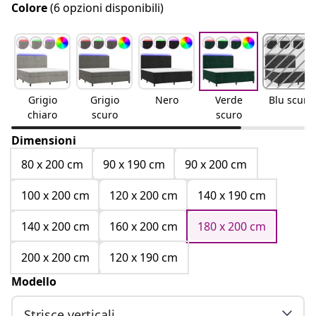
Colore
(6 opzioni disponibili)
Grigio
Grigio
Nero
Verde
Blu scuro
chiaro
scuro
scuro
Dimensioni
80 x 200 cm
90 x 190 cm
90 x 200 cm
100 x 200 cm
120 x 200 cm
140 x 190 cm
140 x 200 cm
160 x 200 cm
180 x 200 cm
200 x 200 cm
120 x 190 cm
Modello
Strisce verticali