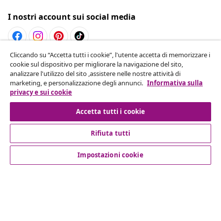
I nostri account sui social media
Cliccando su “Accetta tutti i cookie”, l'utente accetta di memorizzare i
Recesso dal contratto
cookie sul dispositivo per migliorare la navigazione del sito,
analizzare l'utilizzo del sito ,assistere nelle nostre attività di
Invia una richiesta di recesso per il tuo ordine.
marketing, e personalizzazione degli annunci.
Informativa sulla
privacy e sui cookie
Recesso dal contratto
Accetta tutti i cookie
Rifiuta tutti
Servizio clienti
Impostazioni cookie
Aziende
vidaXL