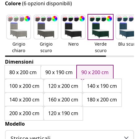
Colore
(6 opzioni disponibili)
Grigio
Grigio
Nero
Verde
Blu scuro
chiaro
scuro
scuro
Dimensioni
80 x 200 cm
90 x 190 cm
90 x 200 cm
100 x 200 cm
120 x 200 cm
140 x 190 cm
140 x 200 cm
160 x 200 cm
180 x 200 cm
200 x 200 cm
120 x 190 cm
Modello
Strisce verticali