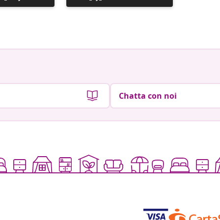
pubblicato
pubblic
da
da
Chatta con noi