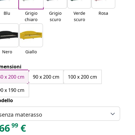
Blu
Grigio
Grigio
Verde
Rosa
chiaro
scuro
scuro
Nero
Giallo
mensioni
80 x 200 cm
90 x 200 cm
100 x 200 cm
90 x 190 cm
dello
senza materasso
99
66
€