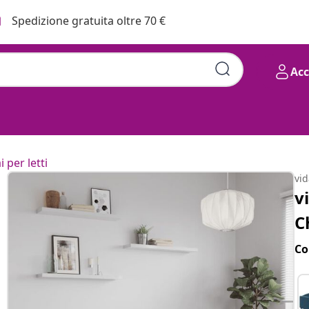
Spedizione gratuita oltre 70 €
Ac
i per letti
vi
v
C
Co