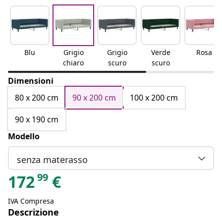
Blu
Grigio
Grigio
Verde
Rosa
chiaro
scuro
scuro
Dimensioni
80 x 200 cm
90 x 200 cm
100 x 200 cm
90 x 190 cm
Modello
senza materasso
99
172
€
IVA Compresa
Descrizione