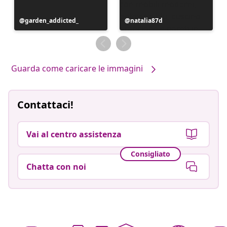
Post
garden_addicted_
Post
natalia87d
pubblicato
pubblicato
da
da
Guarda come caricare le immagini
Contattaci!
Vai al centro assistenza
Consigliato
Chatta con noi