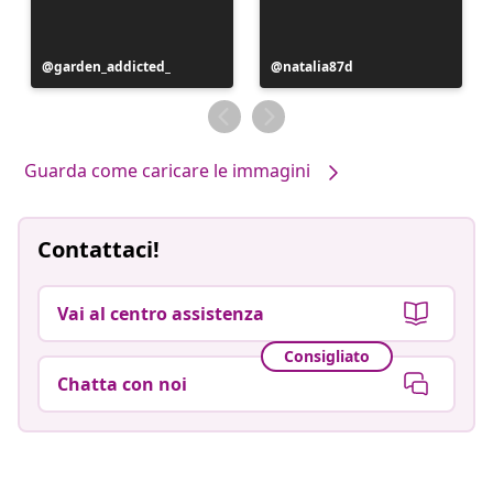
Post
garden_addicted_
Post
natalia87d
pubblicato
pubblicato
da
da
Guarda come caricare le immagini
Contattaci!
Vai al centro assistenza
Consigliato
Chatta con noi