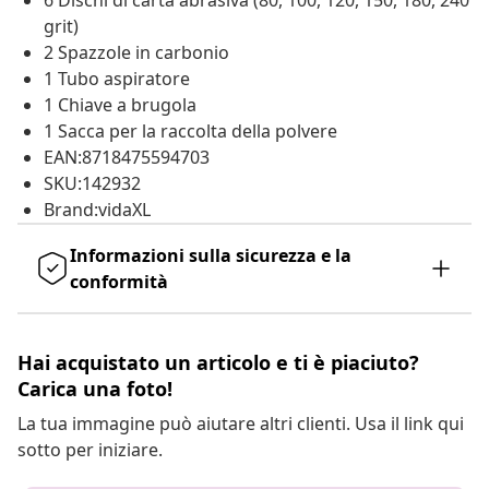
6 Dischi di carta abrasiva (80, 100, 120, 150, 180, 240
grit)
2 Spazzole in carbonio
1 Tubo aspiratore
1 Chiave a brugola
1 Sacca per la raccolta della polvere
EAN:8718475594703
SKU:142932
Brand:vidaXL
Informazioni sulla sicurezza e la
conformità
Hai acquistato un articolo e ti è piaciuto?
Carica una foto!
La tua immagine può aiutare altri clienti. Usa il link qui
sotto per iniziare.