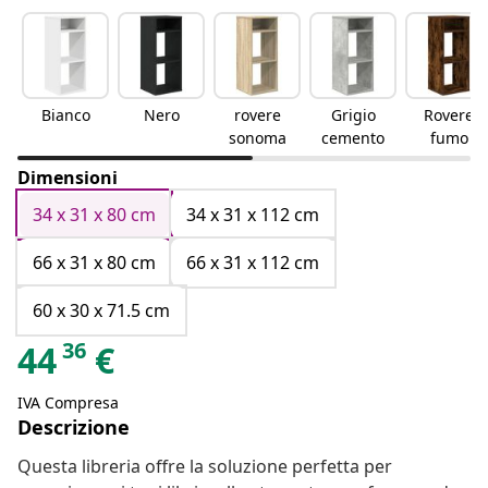
Bianco
Nero
rovere
Grigio
Rovere
sonoma
cemento
fumo
Dimensioni
34 x 31 x 80 cm
34 x 31 x 112 cm
66 x 31 x 80 cm
66 x 31 x 112 cm
60 x 30 x 71.5 cm
36
44
€
IVA Compresa
Descrizione
Questa libreria offre la soluzione perfetta per