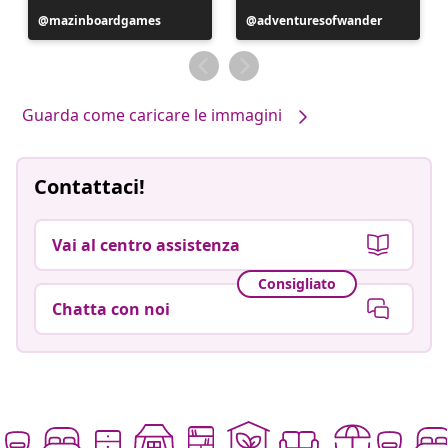
Post
mazinboardgames
Post
adventuresofwander
pubblicato
pubblicato
da
da
Guarda come caricare le immagini
Contattaci!
Vai al centro assistenza
Consigliato
Chatta con noi