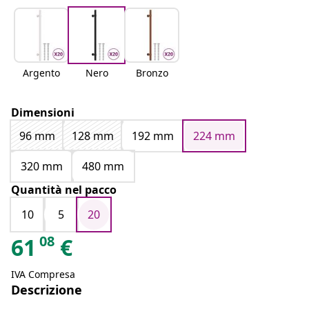
Argento
Nero
Bronzo
Dimensioni
96 mm
128 mm
192 mm
224 mm
320 mm
480 mm
Quantità nel pacco
10
5
20
08
61
€
IVA Compresa
Descrizione