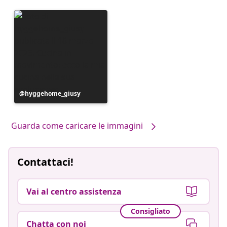
Post
hyggehome_giusy
pubblicato
da
Guarda come caricare le immagini
Contattaci!
Vai al centro assistenza
Consigliato
Chatta con noi