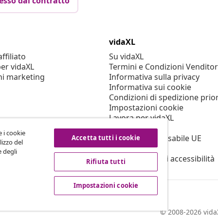
esso dal contratto
vidaXL
filiato
Su vidaXL
er vidaXL
Termini e Condizioni Venditor
ni marketing
Informativa sulla privacy
Informativa sui cookie
Condizioni di spedizione prior
Impostazioni cookie
Lavora per vidaXL
Sicurezza
e i cookie
Persona responsabile UE
Accetta tutti i cookie
lizzo del
Politica di EPR
e degli
Dichiarazione di accessibilità
Rifiuta tutti
Impostazioni cookie
© 2008-2026 vidaX