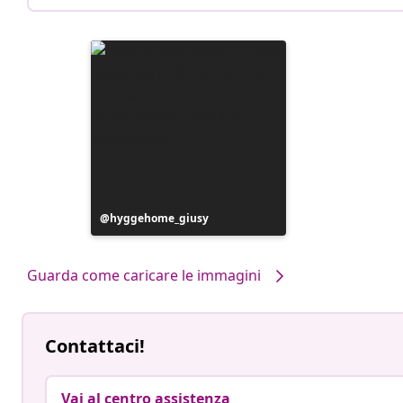
Post
hyggehome_giusy
pubblicato
da
Guarda come caricare le immagini
Contattaci!
Vai al centro assistenza