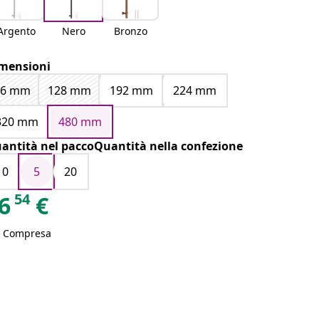
Argento
Nero
Bronzo
mensioni
96 mm
128 mm
192 mm
224 mm
320 mm
480 mm
antità nel paccoQuantità nella confezione
10
5
20
54
6
€
A Compresa