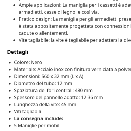
Ampie applicazioni: La maniglia per i cassetti è ada
armadietti, casse di legno, e così via.
Pratico design: La maniglia per gli armadietti presen
è stata appositamente progettata con connessioni s
cadute o allentamenti.
Vite tagliabile: la vite è tagliabile per adattarsi a 
Dettagli
Colore: Nero
Materiale: Acciaio inox con finitura verniciata a polve
Dimensioni: 560 x 32 mm (L x A)
Diametro del tubo: 12 mm
Spaziatura dei fori centrali: 480 mm
Spessore del pannello adatto: 12-36 mm
Lunghezza della vite: 45 mm
Viti tagliabili
La consegna include:
5 Maniglie per mobili