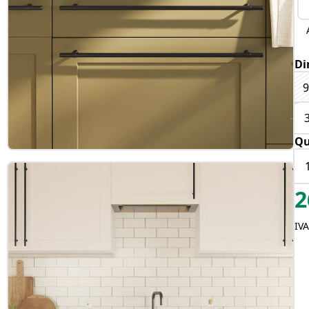
Di
Qu
2
IV