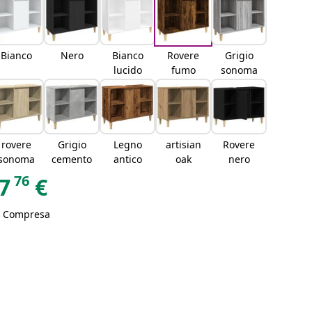
Bianco
Nero
Bianco
Rovere
Grigio
lucido
fumo
sonoma
rovere
Grigio
Legno
artisian
Rovere
sonoma
cemento
antico
oak
nero
76
7
€
A Compresa