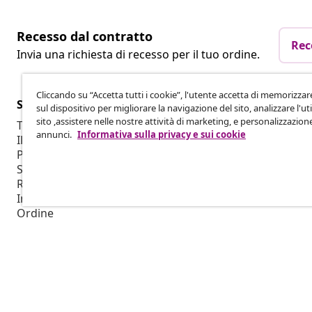
Recesso dal contratto
Rec
Invia una richiesta di recesso per il tuo ordine.
Cliccando su “Accetta tutti i cookie”, l'utente accetta di memorizzar
Servizio clienti
Aziende
sul dispositivo per migliorare la navigazione del sito, analizzare l'uti
sito ,assistere nelle nostre attività di marketing, e personalizzazion
Traccia il tuo ordine
Programma af
annunci.
Informativa sulla privacy e sui cookie
Il mio account
Produzione p
Pagamento
Collaborazio
Spedizione e Consegna
Ritorno
Informazioni sul prodotto
Ordine