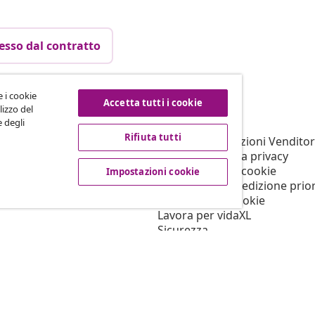
esso dal contratto
e i cookie
Accetta tutti i cookie
vidaXL
lizzo del
e degli
filiato
Su vidaXL
Rifiuta tutti
er vidaXL
Termini e Condizioni Venditor
ni marketing
Informativa sulla privacy
Informativa sui cookie
Impostazioni cookie
Condizioni di spedizione prior
Impostazioni cookie
Lavora per vidaXL
Sicurezza
Persona responsabile UE
Politica di EPR
Dichiarazione di accessibilità