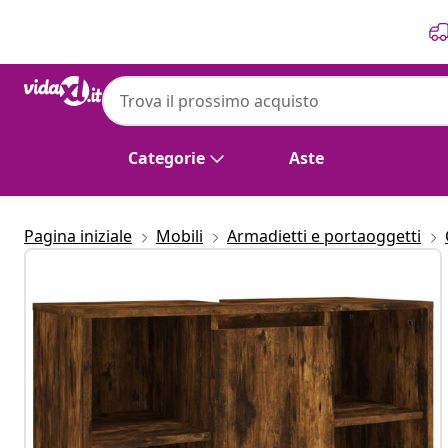
Precedente
Prossimo
Categorie
Aste
Pagina iniziale
Mobili
Armadietti e portaoggetti