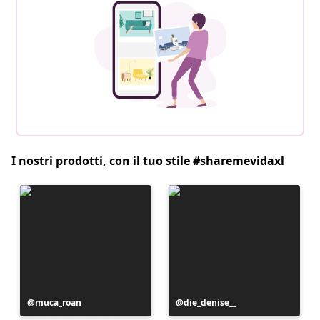
I nostri prodotti, con il tuo stile #sharemevidaxl
Post
muca_roan
Post
die_denise__
pubblicato
pubblicato