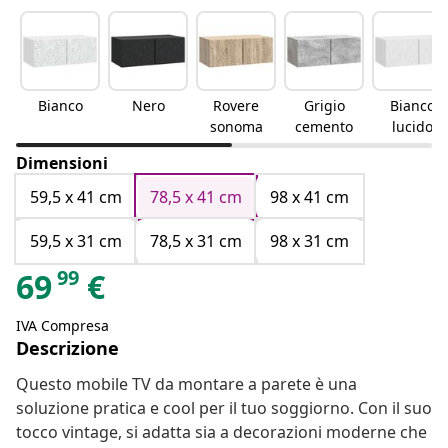
Bianco
Nero
Rovere
Grigio
Bianco
sonoma
cemento
lucido
Dimensioni
59,5 x 41 cm
78,5 x 41 cm
98 x 41 cm
59,5 x 31 cm
78,5 x 31 cm
98 x 31 cm
99
69
€
IVA Compresa
Descrizione
Questo mobile TV da montare a parete è una
soluzione pratica e cool per il tuo soggiorno. Con il suo
tocco vintage, si adatta sia a decorazioni moderne che