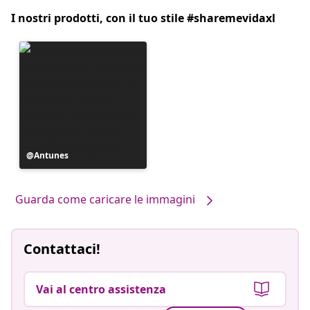
I nostri prodotti, con il tuo stile #sharemevidaxl
Post
Antunes
pubblicato
da
Guarda come caricare le immagini
Contattaci!
Vai al centro assistenza