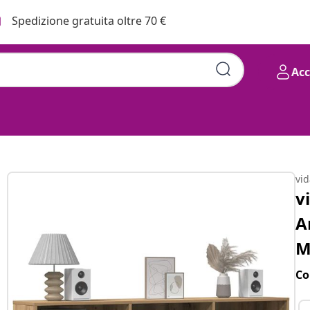
Spedizione gratuita oltre 70 €
Ac
vi
v
A
M
Co