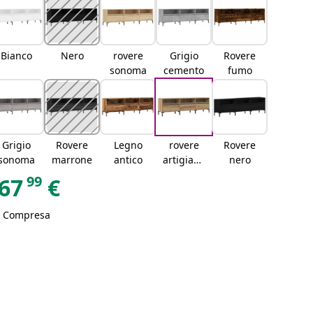
Bianco
Nero
rovere
Grigio
Rovere
sonoma
cemento
fumo
Grigio
Rovere
Legno
rovere
Rovere
sonoma
marrone
antico
artigiana
nero
le
99
67
€
A Compresa