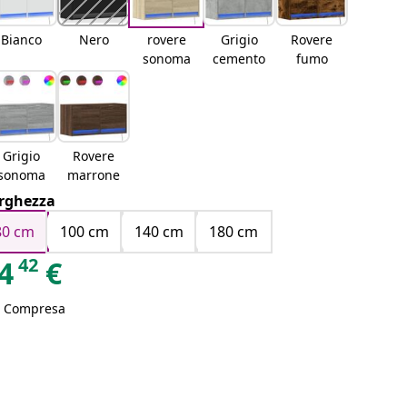
Bianco
Nero
rovere
Grigio
Rovere
sonoma
cemento
fumo
Grigio
Rovere
sonoma
marrone
rghezza
80 cm
100 cm
140 cm
180 cm
42
4
€
A Compresa