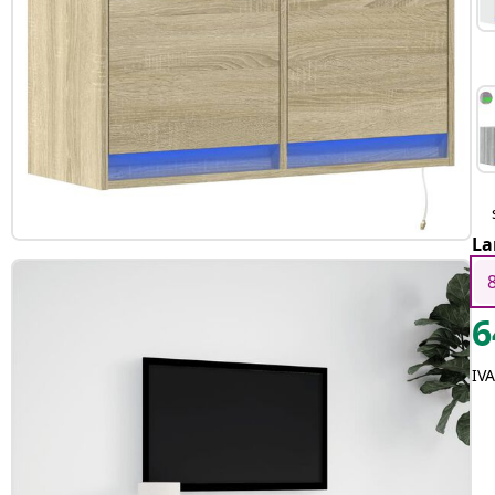
La
6
IV