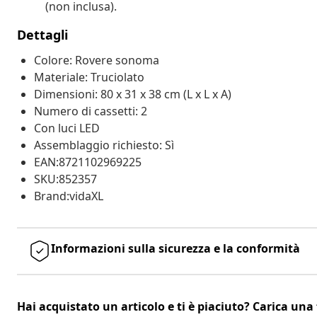
(non inclusa).
Dettagli
Colore: Rovere sonoma
Materiale: Truciolato
Dimensioni: 80 x 31 x 38 cm (L x L x A)
Numero di cassetti: 2
Con luci LED
Assemblaggio richiesto: Sì
EAN:8721102969225
SKU:852357
Brand:vidaXL
Informazioni sulla sicurezza e la conformità
Hai acquistato un articolo e ti è piaciuto? Carica una 