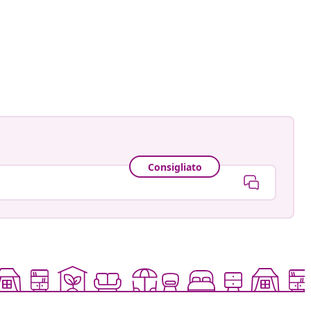
rcukaszub
ato
Consigliato