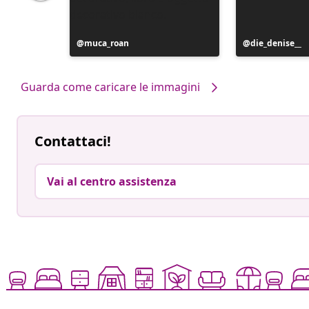
Post
muca_roan
Post
die_denise__
pubblicato
pubblicato
da
da
Guarda come caricare le immagini
Contattaci!
Vai al centro assistenza