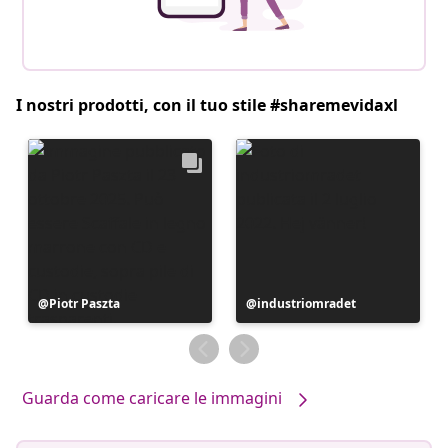
I nostri prodotti, con il tuo stile #sharemevidaxl
Post
Piotr Paszta
Post
industriomradet
pubblicato
pubblicato
da
da
Guarda come caricare le immagini