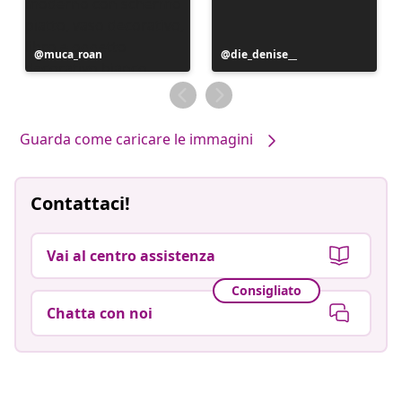
Post
muca_roan
Post
die_denise__
pubblicato
pubblicato
da
da
Guarda come caricare le immagini
Contattaci!
Vai al centro assistenza
Consigliato
Chatta con noi