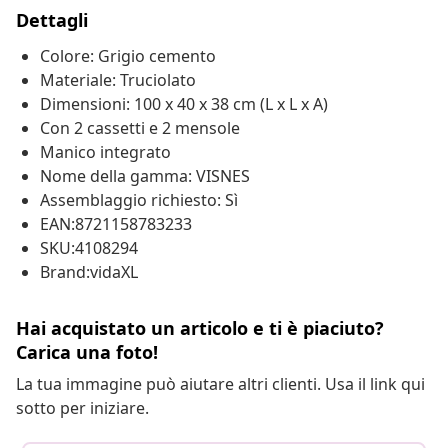
Dettagli
Colore: Grigio cemento
Materiale: Truciolato
Dimensioni: 100 x 40 x 38 cm (L x L x A)
Con 2 cassetti e 2 mensole
Manico integrato
Nome della gamma: VISNES
Assemblaggio richiesto: Sì
EAN:8721158783233
SKU:4108294
Brand:vidaXL
Hai acquistato un articolo e ti è piaciuto?
Carica una foto!
La tua immagine può aiutare altri clienti. Usa il link qui
sotto per iniziare.