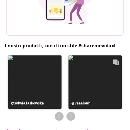
I nostri prodotti, con il tuo stile #sharemevidaxl
Post
sylwia.laskowska_
Post
vaaalouh
pubblicato
pubblicato
da
da