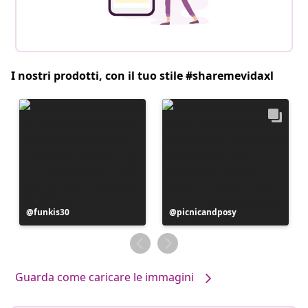
I nostri prodotti, con il tuo stile #sharemevidaxl
Post
funkis30
Post
picnicandposy
pubblicato
pubblicato
da
da
Guarda come caricare le immagini