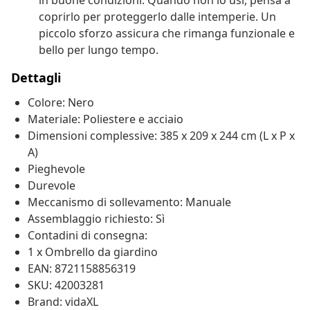
in buone condizioni. Quando non lo usi, pensa a
coprirlo per proteggerlo dalle intemperie. Un
piccolo sforzo assicura che rimanga funzionale e
bello per lungo tempo.
Dettagli
Colore: Nero
Materiale: Poliestere e acciaio
Dimensioni complessive: 385 x 209 x 244 cm (L x P x
A)
Pieghevole
Durevole
Meccanismo di sollevamento: Manuale
Assemblaggio richiesto: Sì
Contadini di consegna:
1 x Ombrello da giardino
EAN: 8721158856319
SKU: 42003281
Brand: vidaXL