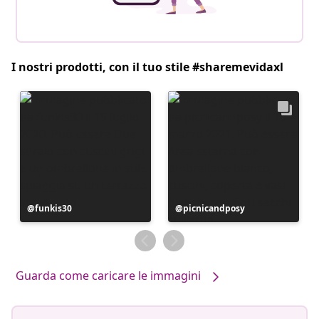
I nostri prodotti, con il tuo stile #sharemevidaxl
Post
funkis30
Post
picnicandposy
pubblicato
pubblicato
da
da
Guarda come caricare le immagini