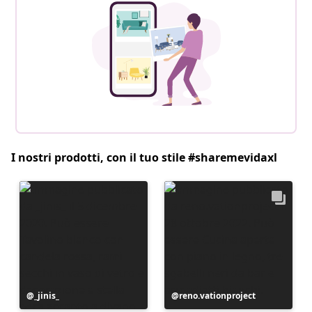
I nostri prodotti, con il tuo stile #sharemevidaxl
Post
_jinis_
Post
reno.vationproject
pubblicato
pubblicato