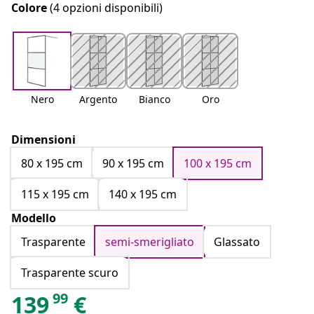
Colore
(4 opzioni disponibili)
Nero
Argento
Bianco
Oro
Dimensioni
80 x 195 cm
90 x 195 cm
100 x 195 cm
115 x 195 cm
140 x 195 cm
Modello
Trasparente
semi-smerigliato
Glassato
Trasparente scuro
99
139
€