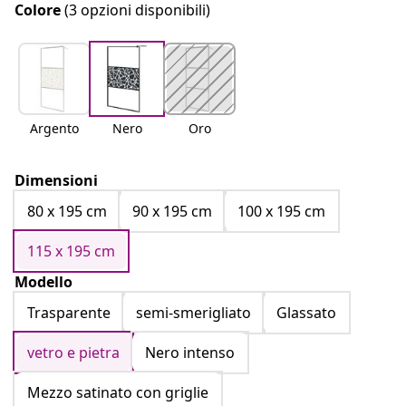
Colore
(3 opzioni disponibili)
Argento
Nero
Oro
Dimensioni
80 x 195 cm
90 x 195 cm
100 x 195 cm
115 x 195 cm
Modello
Trasparente
semi-smerigliato
Glassato
vetro e pietra
Nero intenso
Mezzo satinato con griglie