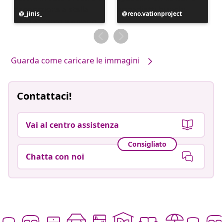
Post
_jinis_
Post
reno.vationproject
pubblicato
pubblicato
da
da
Guarda come caricare le immagini
Contattaci!
Vai al centro assistenza
Consigliato
Chatta con noi