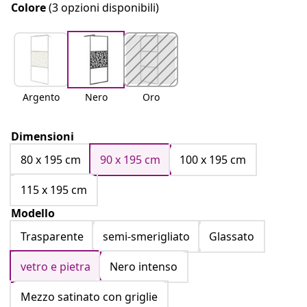
Colore
(3 opzioni disponibili)
Argento
Nero
Oro
Dimensioni
80 x 195 cm
90 x 195 cm
100 x 195 cm
115 x 195 cm
Modello
Trasparente
semi-smerigliato
Glassato
vetro e pietra
Nero intenso
Mezzo satinato con griglie