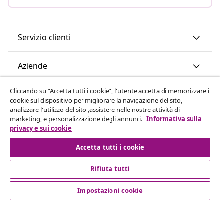
Servizio clienti
Aziende
Cliccando su “Accetta tutti i cookie”, l'utente accetta di memorizzare i
vidaXL
cookie sul dispositivo per migliorare la navigazione del sito,
analizzare l'utilizzo del sito ,assistere nelle nostre attività di
marketing, e personalizzazione degli annunci.
Informativa sulla
Scopri di più
privacy e sui cookie
Accetta tutti i cookie
Rifiuta tutti
Impostazioni cookie
© 2008-2026 vidaXL www.vidaxl.it è un negozio online di
vidaXL Marketplace International B.V.