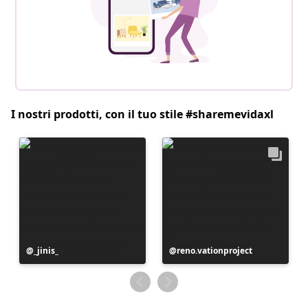
I nostri prodotti, con il tuo stile #sharemevidaxl
Post
_jinis_
Post
reno.vationproject
pubblicato
pubblicato
da
da