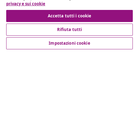
privacy e sui cookie
Recesso dal contratto
Accetta tutti i cookie
Rifiuta tutti
Servizio clienti
Impostazioni cookie
Aziende
vidaXL
Scopri di più