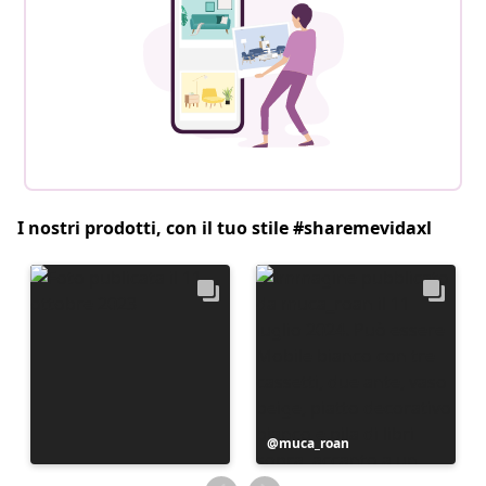
I nostri prodotti, con il tuo stile #sharemevidaxl
Post
muca_roan
pubblicato
da