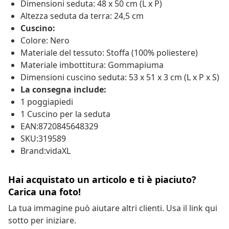
Dimensioni seduta: 48 x 50 cm (L x P)
Altezza seduta da terra: 24,5 cm
Cuscino:
Colore: Nero
Materiale del tessuto: Stoffa (100% poliestere)
Materiale imbottitura: Gommapiuma
Dimensioni cuscino seduta: 53 x 51 x 3 cm (L x P x S)
La consegna include:
1 poggiapiedi
1 Cuscino per la seduta
EAN:8720845648329
SKU:319589
Brand:vidaXL
Hai acquistato un articolo e ti è piaciuto?
Carica una foto!
La tua immagine può aiutare altri clienti. Usa il link qui
sotto per iniziare.