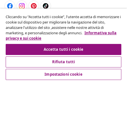
Cliccando su “Accetta tutti i cookie”, l'utente accetta di memorizzare i
Recesso dal contratto
cookie sul dispositivo per migliorare la navigazione del sito,
analizzare l'utilizzo del sito ,assistere nelle nostre attività di
Invia una richiesta di recesso per il tuo ordine.
marketing, e personalizzazione degli annunci.
Informativa sulla
privacy e sui cookie
Recesso dal contratto
Accetta tutti i cookie
Rifiuta tutti
Servizio clienti
Impostazioni cookie
Aziende
vidaXL
Scopri di più