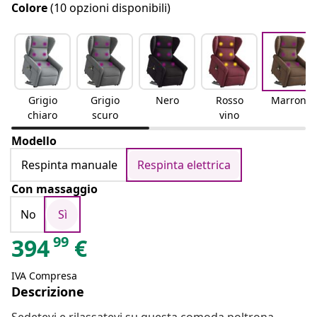
Colore
(10 opzioni disponibili)
Grigio
Grigio
Nero
Rosso
Marrone
chiaro
scuro
vino
Modello
Respinta manuale
Respinta elettrica
Con massaggio
No
Sì
99
394
€
IVA Compresa
Descrizione