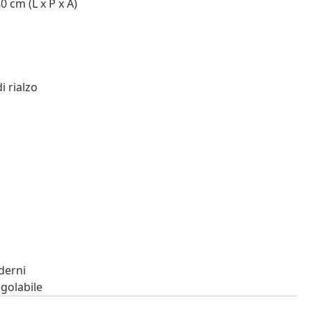
 cm (L x P x A)
i rialzo
derni
golabile