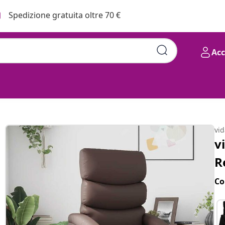
Spedizione gratuita oltre 70 €
Ac
arrone in Similpelle
vi
v
R
Co