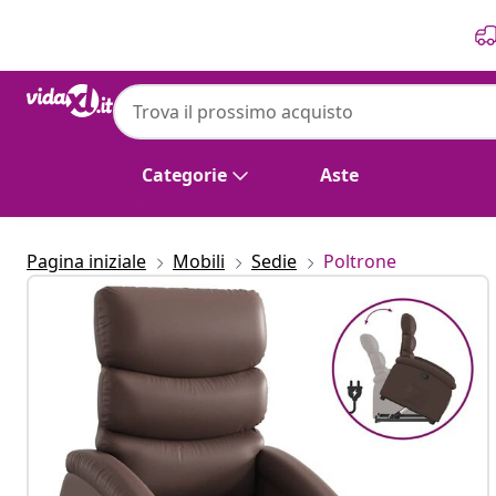
Precedente
Prossimo
vidaXL
vidaXL Poltrona Alzapersona Reclinabile M
Categorie
Aste
Pagina iniziale
Mobili
Sedie
Poltrone