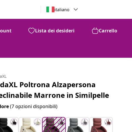
italiano
count
Lista dei desideri
Carrello
99
312
€
daXL
idaXL Poltrona Alzapersona
eclinabile Marrone in Similpelle
lore
(7 opzioni disponibili)