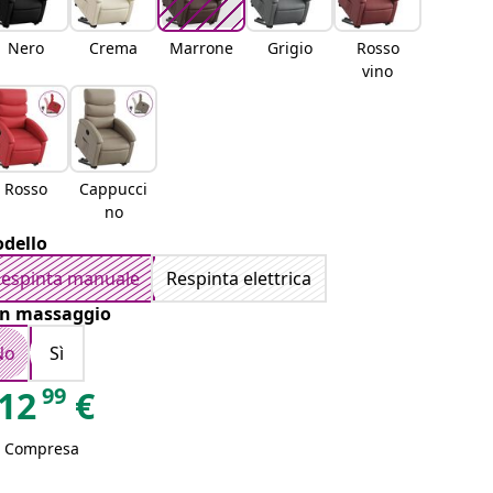
Nero
Crema
Marrone
Grigio
Rosso
vino
Rosso
Cappucci
no
dello
espinta manuale
Respinta elettrica
n massaggio
No
Sì
99
12
€
A Compresa