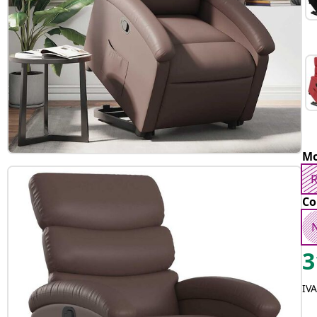
Mo
R
Co
3
IV