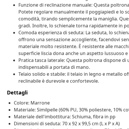
Funzione di reclinazione manuale: Questa poltrona r
Potete regolare manualmente il poggiapiedi e lo sch
comodità, tirando semplicemente la maniglia. Que
gradi. Inoltre, lo schienale torna rapidamente in p
Comoda esperienza di seduta: La seduta, lo schienale 
offrono una sensazione accogliente, facendovi senti
materiale molto resistente. È resistente alle macchi
superficie liscia dona anche un aspetto lussuoso e l
Pratica tasca laterale: Questa poltrona dispone di u
indispensabili a portata di mano.
Telaio solido e stabile: il telaio in legno e metallo
reclinabile è durevole e confortevole.
Dettagli
Colore: Marrone
Materiale: Similpelle (60% PU, 30% poliestere, 10% c
Materiale dell'imbottitura: Schiuma, fibra in pp
Dimensioni di seduta: 70 x 92 x 99,5 cm (L x P x A)