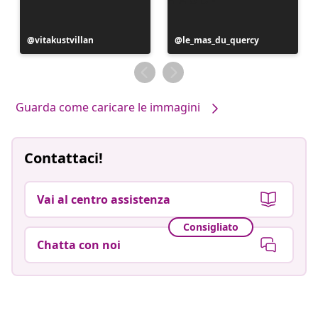
Post
vitakustvillan
Post
le_mas_du_quercy
pubblicato
pubblicato
da
da
Guarda come caricare le immagini
Contattaci!
Vai al centro assistenza
Consigliato
Chatta con noi