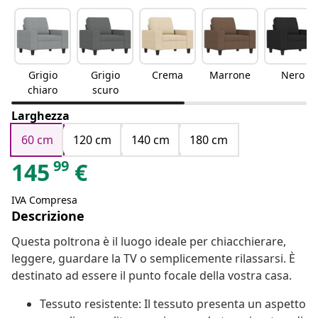
Grigio
Grigio
Crema
Marrone
Nero
chiaro
scuro
Larghezza
60 cm
120 cm
140 cm
180 cm
99
145
€
IVA Compresa
Descrizione
Questa poltrona è il luogo ideale per chiacchierare,
leggere, guardare la TV o semplicemente rilassarsi. È
destinato ad essere il punto focale della vostra casa.
Tessuto resistente: Il tessuto presenta un aspetto