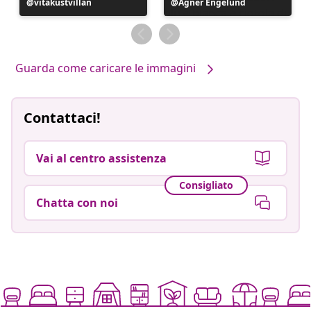
Post
vitakustvillan
Post
Agner Engelund
pubblicato
pubblicato
da
da
Guarda come caricare le immagini
Contattaci!
Vai al centro assistenza
Consigliato
Chatta con noi