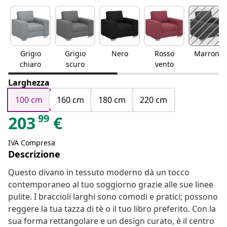
Grigio
Grigio
Nero
Rosso
Marrone
chiaro
scuro
vento
Larghezza
100 cm
160 cm
180 cm
220 cm
99
203
€
IVA Compresa
Descrizione
Questo divano in tessuto moderno dà un tocco
contemporaneo al tuo soggiorno grazie alle sue linee
pulite. I braccioli larghi sono comodi e pratici; possono
reggere la tua tazza di tè o il tuo libro preferito. Con la
sua forma rettangolare e un design curato, è il centro