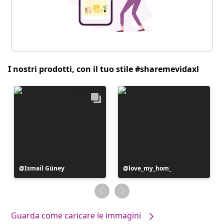
I nostri prodotti, con il tuo stile #sharemevidaxl
Post
Ismail Güney
Post
love_my_hom_
pubblicato
pubblicato
da
da
Guarda come caricare le immagini