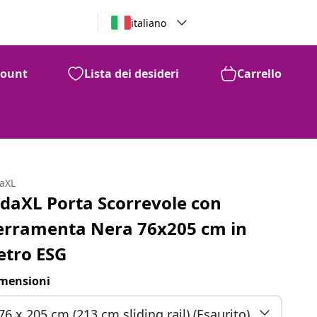
italiano
count
Lista dei desideri
Carrello
99
269
€
daXL
idaXL Porta Scorrevole con
erramenta Nera 76x205 cm in
etro ESG
mensioni
76 x 205 cm (213 cm sliding rail) (Esaurito)