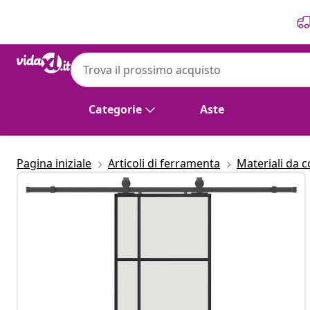
Precedente
Prossimo
vidaXL
vidaXL Porta Scorrevole con Ferramenta N
Categorie
Aste
Pagina iniziale
Articoli di ferramenta
Materiali da 