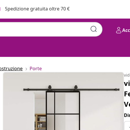
Spedizione gratuita oltre 70 €
Ac
era 76x205 cm in Vetro ESG
costruzione
Porte
vi
v
F
V
Di