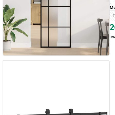
Mo
T
2
IV