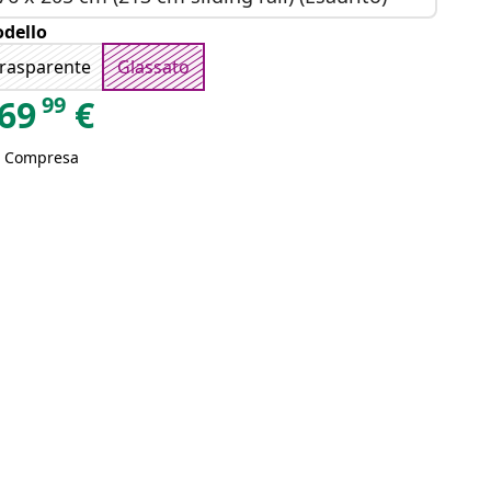
dello
rasparente
Glassato
99
69
€
A Compresa