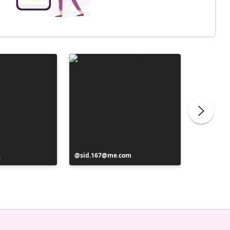
_
Post
sid.167@me.com
Post
buduje
pubblicato
pubblic
da
da